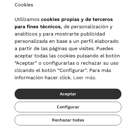
Cookies
Utilizamos
cookies propias y de terceros
para fines técnicos,
de personalización y
analíticos y para mostrarte publicidad
personalizada en base a un perfil elaborado
a partir de las páginas que visites. Puedes
aceptar todas las cookies pulsando el botón
“Aceptar” o configurarlas o rechazar su uso
clicando el botón “Configurar”. Para más
Aviso legal
|
Política de privacidad
|
Términos y condiciones
|
información hacer click.
Leer más.
Política de cookies
|
Configuración de cookies
Aceptar
© 2026 Visionlab España
Configurar
Rechazar todas
Añadir
136,50 €