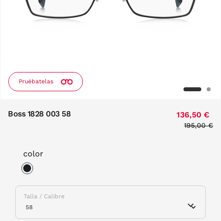
Pruébatelas
Boss 1828 003 58
136,50 €
Price redu
195,00 €
to
color
selected
Talla / Calibre