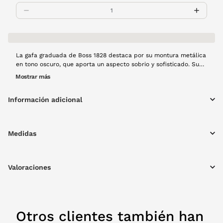
La gafa graduada de Boss 1828 destaca por su montura metálica
en tono oscuro, que aporta un aspecto sobrio y sofisticado. Su
forma rectangular, de líneas limpias y proporciones equilibradas,
Mostrar más
la convierte en una opción versátil para el día a día, tanto en
profesionales como más informales. Es una gafa robusta pero
Información adicional
cómoda, que transmite confianza y carácter sin necesidad de
excesos.
Medidas
Valoraciones
Otros clientes también han