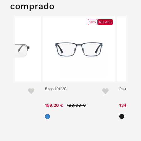
comprado
20%
RELABS
0 PH M3
Boss 1912/G
Polo 1147
Price reduced from
to
159,20 €
199,00 €
134,40 €