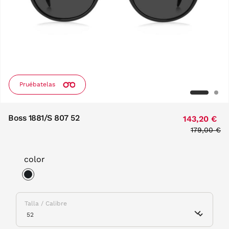
Pruébatelas
Boss 1881/S 807 52
143,20 €
Price redu
179,00 €
to
color
selected
Talla / Calibre