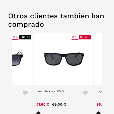
Otros clientes también han
comprado
65%
OUTLET
60%
RELABS
30%
410 54
Paul Harris 2305 60
Ray Ban 43
ce reduced from
to
Price reduced from
to
,00 €
27,60 €
69,00 €
95,90 €