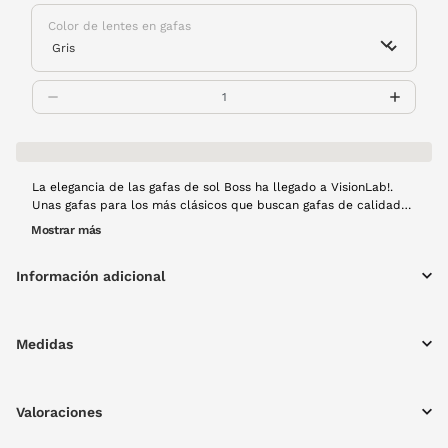
Color de lentes en gafas
La elegancia de las gafas de sol Boss ha llegado a VisionLab!.
Unas gafas para los más clásicos que buscan gafas de calidad
que puedan tener temporada tras temporada. El modelo 1881/S
Mostrar más
es de pasta en color negro y con forma redonda. Ven a por ellas
a tu VisionLab más cercano.
Información adicional
Medidas
Valoraciones