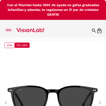
Con el PlanVeo hasta 100€ de ayuda en gafas graduadas
infantiles y además, te regalamos un 2º par de cristales
GRATIS
20%
RELABS
Previous