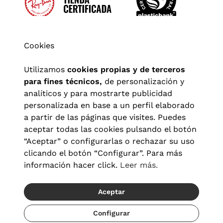
Cookies
Utilizamos
cookies propias y de terceros
para fines técnicos,
de personalización y
analíticos y para mostrarte publicidad
personalizada en base a un perfil elaborado
a partir de las páginas que visites. Puedes
aceptar todas las cookies pulsando el botón
“Aceptar” o configurarlas o rechazar su uso
clicando el botón “Configurar”. Para más
Aviso legal
|
Política de privacidad
|
Términos y condiciones
|
información hacer click.
Leer más.
Política de cookies
|
Configuración de cookies
Aceptar
© 2026 Visionlab España
Configurar