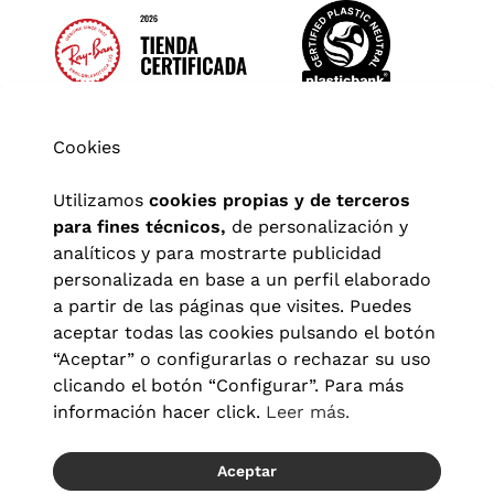
Cookies
Utilizamos
cookies propias y de terceros
para fines técnicos,
de personalización y
analíticos y para mostrarte publicidad
personalizada en base a un perfil elaborado
a partir de las páginas que visites. Puedes
aceptar todas las cookies pulsando el botón
“Aceptar” o configurarlas o rechazar su uso
clicando el botón “Configurar”. Para más
Aviso legal
|
Política de privacidad
|
Términos y condiciones
|
información hacer click.
Leer más.
Política de cookies
|
Configuración de cookies
Aceptar
© 2026 Visionlab España