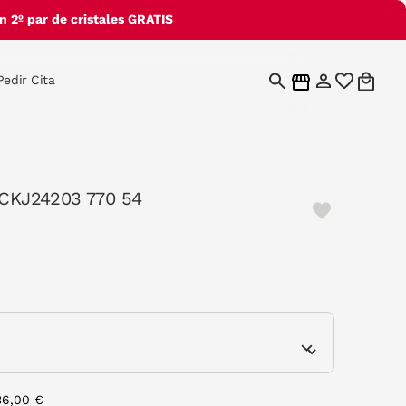
 2º par de cristales GRATIS
Pedir Cita
n CKJ24203 770 54
e
rice reduced from
to
36,00 €