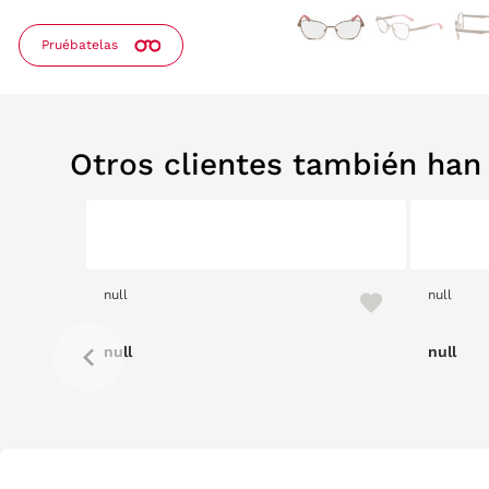
Pruébatelas
Otros clientes también ha
null
null
null
null