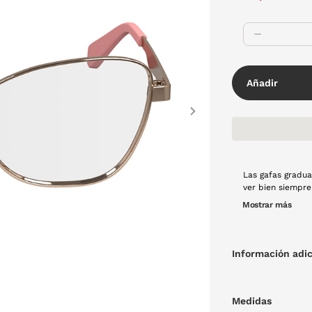
Añadir
Next
Las gafas gradua
ver bien siempre
día. Observa tod
Mostrar más
momento. Montur
Información adic
Medidas