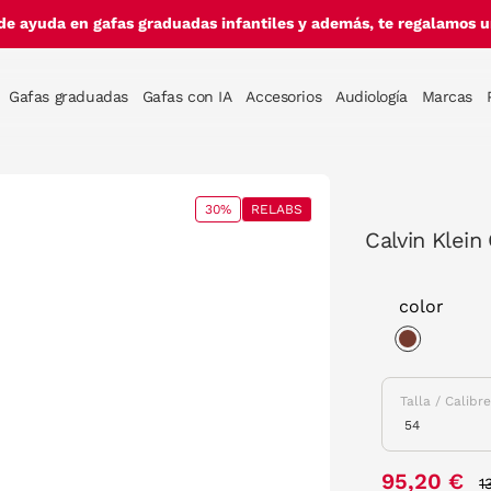
de ayuda en gafas graduadas infantiles y además, te regalamos un
Gafas graduadas
Gafas con IA
Accesorios
Audiología
Marcas
30%
RELABS
Calvin Klei
color
selected
Talla / Calibr
P
95,20 €
1