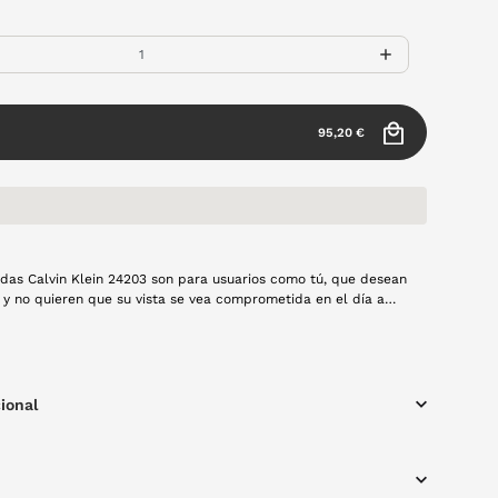
95,20 €
das Calvin Klein 24203 son para usuarios como tú, que desean
 y no quieren que su vista se vea comprometida en el día a
o lo que te rodea y disfruta de un look atemporal en todo
a de metal en color marrón.
ional