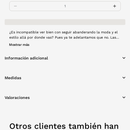
¿Es incompatible ver bien con seguir abanderando la moda y el
estilo allá por donde vas? Pues ya te adelantamos que no. Las
gafas graduadas Calvin Klein 24636 han sido diseñadas para que
Mostrar más
puedas seguir mostrándole al mundo tu elegancia y, al mismo
tiempo, tengas un compañero de aventuras para cada día.
Información adicional
Montura de pasta en color negro.
Medidas
Valoraciones
Otros clientes también han