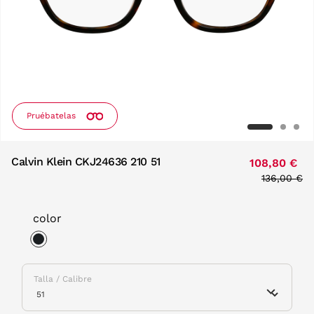
Pruébatelas
Calvin Klein CKJ24636 210 51
108,80 €
Price redu
136,00 €
to
color
selected
Talla / Calibre