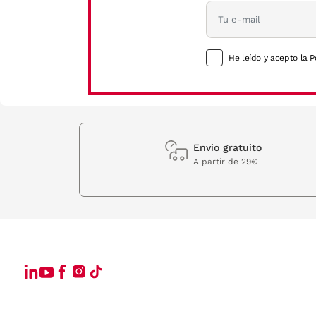
He leído y acepto la P
Envio gratuito
A partir de 29€