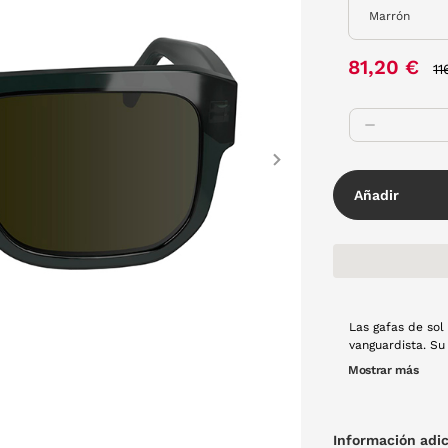
P
81,20 €
11
Next
Añadir
Las gafas de sol
vanguardista. Su diseño 
aportarán un toq
Mostrar más
todas las mirada
Información adic