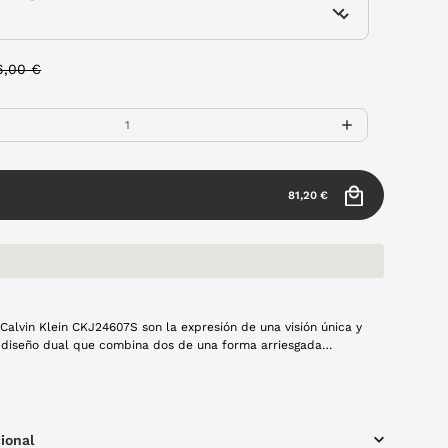
rice reduced from
to
6,00 €
81,20 €
 Calvin Klein CKJ24607S son la expresión de una visión única y
dual que combina dos de una forma arriesgada
ue de originalidad a tu look y te convertirás en el centro de
s.
ional