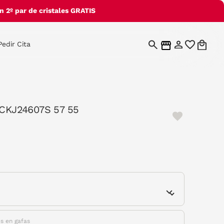
 2º par de cristales GRATIS
Pedir Cita
n CKJ24607S 57 55
e
es en gafas