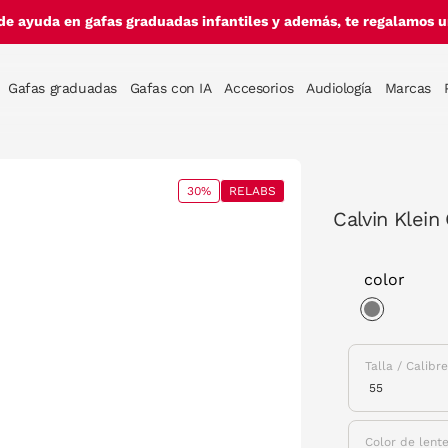
de ayuda en gafas graduadas infantiles y además, te regalamos un
Gafas graduadas
Gafas con IA
Accesorios
Audiología
Marcas
30%
RELABS
Calvin Klei
color
selected
Talla / Calibr
Color de lent