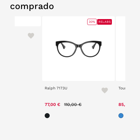
comprado
30%
RELABS
Ralph 7173U
Tous VTOB
Price reduced from
to
77,00 €
110,00 €
85,80 €