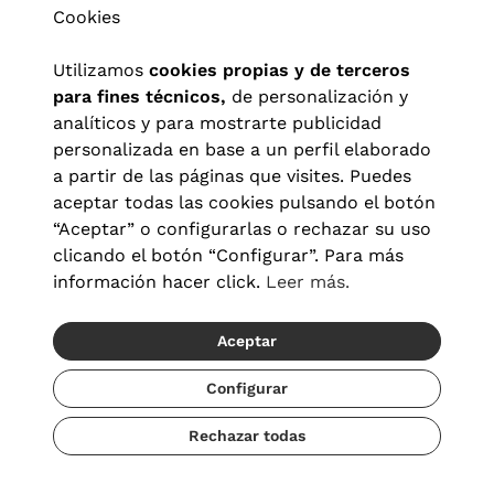
Cookies
Utilizamos
cookies propias y de terceros
para fines técnicos,
de personalización y
analíticos y para mostrarte publicidad
personalizada en base a un perfil elaborado
a partir de las páginas que visites. Puedes
aceptar todas las cookies pulsando el botón
“Aceptar” o configurarlas o rechazar su uso
clicando el botón “Configurar”. Para más
Aviso legal
|
Política de privacidad
|
Términos y condiciones
|
información hacer click.
Leer más.
Política de cookies
|
Configuración de cookies
Aceptar
© 2026 Visionlab España
Configurar
Rechazar todas
Añadir
87,00 €