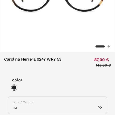
Carolina Herrera 0247 WR7 53
87,00 €
Price redu
145,00 €
to
color
selected
Talla / Calibre