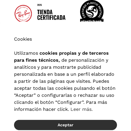
Cookies
Utilizamos
cookies propias y de terceros
para fines técnicos,
de personalización y
analíticos y para mostrarte publicidad
personalizada en base a un perfil elaborado
a partir de las páginas que visites. Puedes
aceptar todas las cookies pulsando el botón
“Aceptar” o configurarlas o rechazar su uso
clicando el botón “Configurar”. Para más
Aviso legal
|
Política de privacidad
|
Términos y condiciones
|
información hacer click.
Leer más.
Política de cookies
|
Configuración de cookies
Aceptar
© 2026 Visionlab España