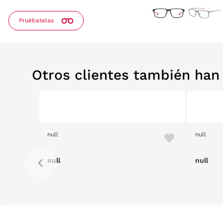
Pruébatelas
Otros clientes también ha
null
null
null
null