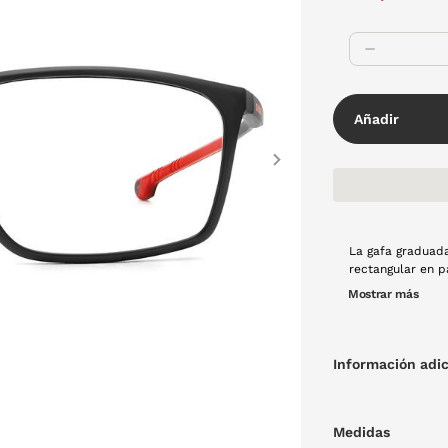
Añadir
Next
La gafa graduada
rectangular en p
sujeción cuando 
Mostrar más
Información adic
Medidas