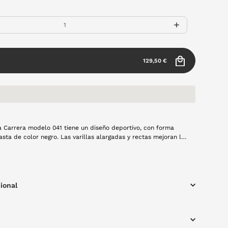
129,50 €
 Carrera modelo 041 tiene un diseño deportivo, con forma
asta de color negro. Las varillas alargadas y rectas mejoran la
se realiza deporte, asegurando una perfecta visión.
ional