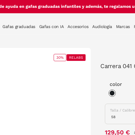
de ayuda en gafas graduadas infantiles y además, te regalamos un
Gafas graduadas
Gafas con IA
Accesorios
Audiología
Marcas
30%
RELABS
Carrera 041
color
selected
Talla / Calibr
129,50 €