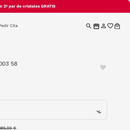
 2º par de cristales GRATIS
Pedir Cita
 003 58
e
Price reduced from
to
185,00 €