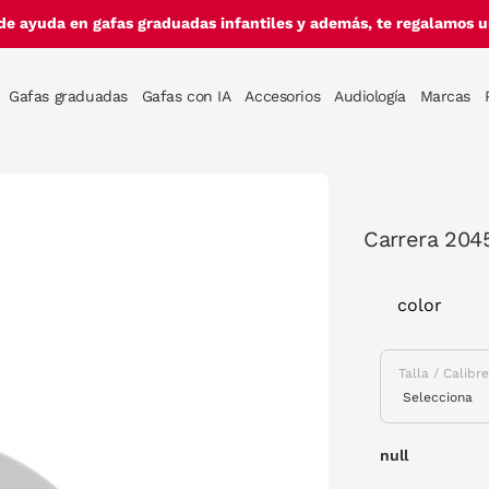
de ayuda en gafas graduadas infantiles y además, te regalamos un
Gafas graduadas
Gafas con IA
Accesorios
Audiología
Marcas
Carrera 204
color
Talla / Calibr
null