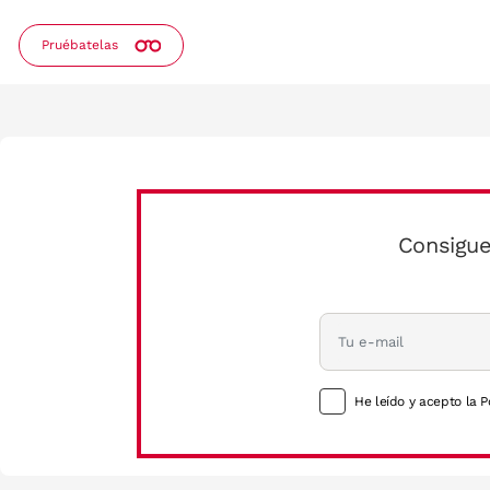
Pruébatelas
Consigue
He leído y acepto la P