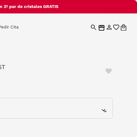
 2º par de cristales GRATIS
Pedir Cita
5T
e