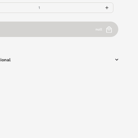
null
ional