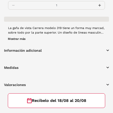
La gafa de vista Carrera modelo 319 tiene un forma muy marcad,
sobre todo por la parte superior. Un diseño de lineas masculinas
será el mejor aliado para tu outfit. Toda la gafa es de pasta en
Mostrar más
color habana.
Información adicional
Medidas
Valoraciones
Recíbelo del 18/08 al 20/08