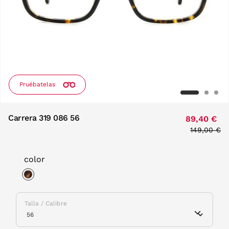
Pruébatelas
Carrera 319 086 56
89,40 €
Price redu
149,00 €
to
color
selected
Talla / Calibre