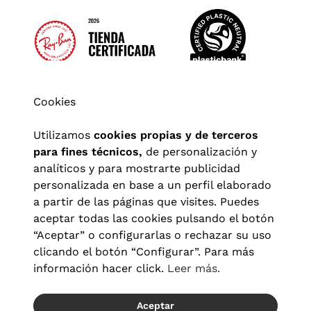
Cookies
Utilizamos
cookies propias y de terceros
para fines técnicos,
de personalización y
analíticos y para mostrarte publicidad
personalizada en base a un perfil elaborado
a partir de las páginas que visites. Puedes
aceptar todas las cookies pulsando el botón
“Aceptar” o configurarlas o rechazar su uso
clicando el botón “Configurar”. Para más
Aviso legal
|
Política de privacidad
|
Términos y condiciones
|
información hacer click.
Leer más.
Política de cookies
|
Configuración de cookies
Aceptar
© 2026 Visionlab España