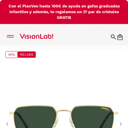
Con el PlanVeo hasta 100€ de ayuda en gafas graduadas
infantiles y además, te regalamos un 2º par de cristales
GRATIS
40%
RELABS
Previous