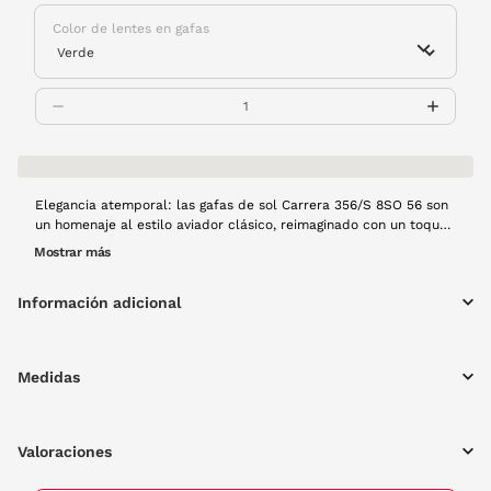
Color de lentes en gafas
Elegancia atemporal: las gafas de sol Carrera 356/S 8SO 56 son
un homenaje al estilo aviador clásico, reimaginado con un toque
contemporáneo. Su montura de metal dorada, combina con las
Mostrar más
sofisticadas lentes verdes, creando una estética atemporal y
Perfectas para aquellos que buscan un accesorio que
Información adicional
complemente cualquier outfit.
Medidas
Valoraciones