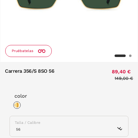
Pruébatelas
Carrera 356/S 8SO 56
89,40 €
Price redu
149,00 €
to
color
selected
Talla / Calibre