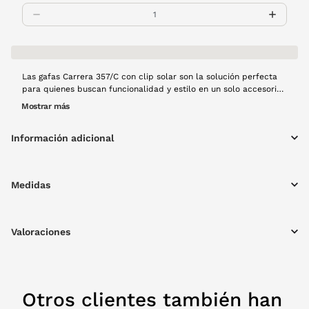
Las gafas Carrera 357/C con clip solar son la solución perfecta
para quienes buscan funcionalidad y estilo en un solo accesorio.
Diseñadas con una montura de pasta en un sofisticado tono
Mostrar más
marrón, estas gafas ofrecen comodidad y resistencia, ideales
para el uso diario. El detalle más destacado es su práctico clip
Información adicional
solar, equipado con lentes polarizadas en un elegante color
verde, este complemento no solo protege tus ojos del sol sino
que también reduce los reflejos, rpoporcionando una visión
nítida y clara en cualquier situación.
Medidas
Valoraciones
Otros clientes también han