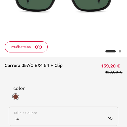
Pruébatelas
Carrera 357/C EX4 54 + Clip
159,20 €
Price redu
199,00 €
to
color
selected
Talla / Calibre