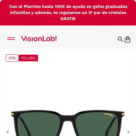
Con el PlanVeo hasta 100€ de ayuda en gafas graduadas
infantiles y además, te regalamos un 2º par de cristales
GRATIS
20%
RELABS
Previous