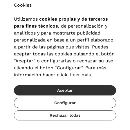
Cookies
Utilizamos
cookies propias y de terceros
para fines técnicos,
de personalización y
analíticos y para mostrarte publicidad
personalizada en base a un perfil elaborado
a partir de las páginas que visites. Puedes
aceptar todas las cookies pulsando el botón
“Aceptar” o configurarlas o rechazar su uso
clicando el botón “Configurar”. Para más
Aviso legal
|
Política de privacidad
|
Términos y condiciones
|
información hacer click.
Leer más.
Política de cookies
|
Configuración de cookies
Aceptar
© 2026 Visionlab España
Configurar
Rechazar todas
Añadir
159,20 €