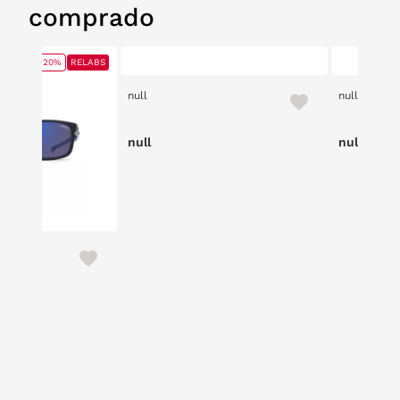
comprado
20%
RELABS
null
null
null
null
+ Clip
ce reduced from
to
,00 €