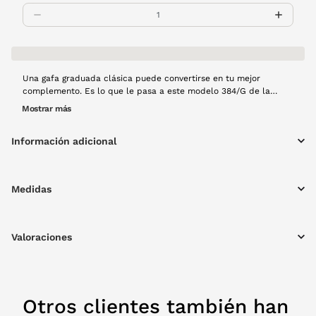
Una gafa graduada clásica puede convertirse en tu mejor
complemento. Es lo que le pasa a este modelo 384/G de la
marca Carrera. Forma rectangular en metal color gris que
Mostrar más
además combina las varillas en tonos azules. Un complemento
ideal que puedes encontrar en VisionLab.
Información adicional
Medidas
Valoraciones
Otros clientes también han