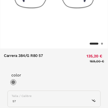
Carrera 384/G R80 57
135,20 €
Price redu
169,00 €
to
color
selected
Talla / Calibre