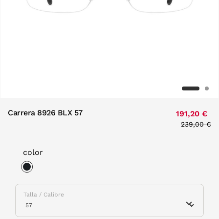
Carrera 8926 BLX 57
191,20 €
Price redu
239,00 €
to
color
selected
Talla / Calibre