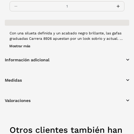
Con una silueta definida y un acabado negro brillante, las gafas
graduadas Carrera 8926 apuestan por un look sobrio y actual. Su
diseño en metal y con la parte inferior sin montura ofrece mucha
Mostrar más
ligereza, perfecto para quienes buscan funcionalidad con un
toque de carácter.
Información adicional
Medidas
Valoraciones
Otros clientes también han