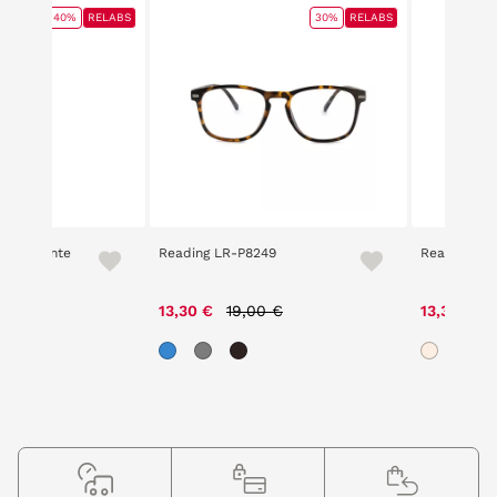
40%
RELABS
30%
RELABS
 Hidratante
Reading LR-P8249
Reading LR
Price reduced from
to
P
 reduced from
to
13,30 €
19,00 €
13,30 €
1
€