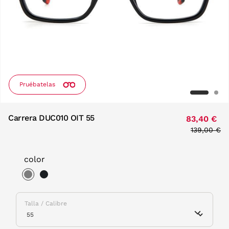
Pruébatelas
Carrera DUC010 OIT 55
83,40 €
Price redu
139,00 €
to
color
selected
Talla / Calibre