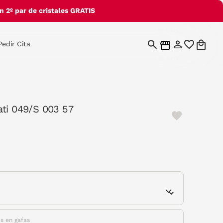
 2º par de cristales GRATIS
Pedir Cita
ati 049/S 003 57
e
es en gafas