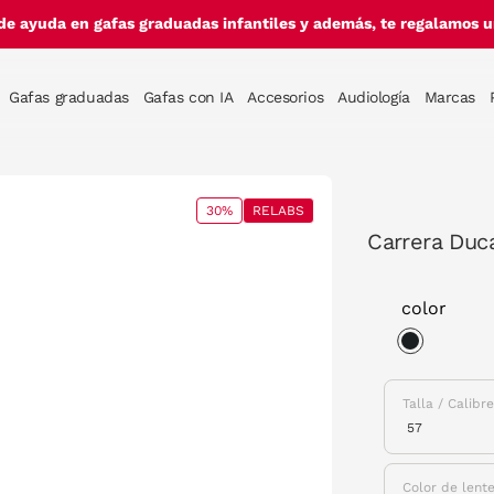
de ayuda en gafas graduadas infantiles y además, te regalamos un
Gafas graduadas
Gafas con IA
Accesorios
Audiología
Marcas
30%
RELABS
Carrera Duc
color
selected
Talla / Calibr
Color de lent