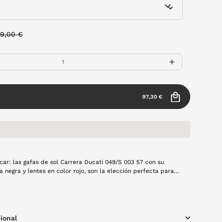
rice reduced from
to
39,00 €
97,30 €
car: las gafas de sol Carrera Ducati 049/S 003 57 con su
 negra y lentes en color rojo, son la elección perfecta para
scan un look audaz. Un accesorio que no pasará
ional