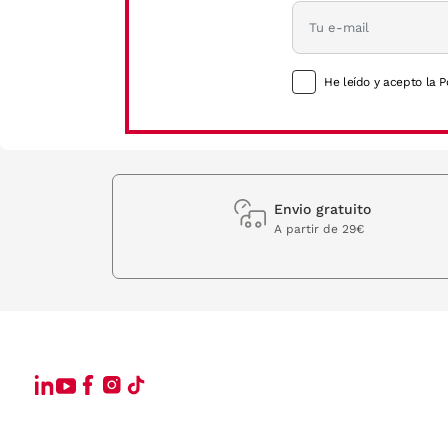
He leído y acepto la P
Envio gratuito
A partir de 29€