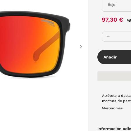
P
97,30 €
1
Next
Añadir
Atrévete a desta
montura de pasta
aquellos que bu
Mostrar más
desapercibido.
Información adic