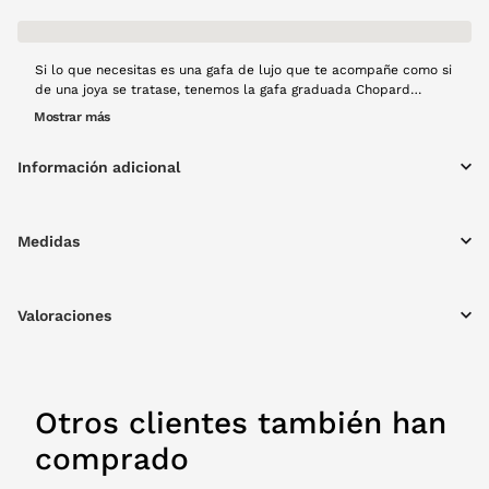
Si lo que necesitas es una gafa de lujo que te acompañe como si
de una joya se tratase, tenemos la gafa graduada Chopard
VCH431S para ti. Un diseño de forma cateye en pasta negro con
Mostrar más
varillas doradas. El original detalle en forma de flor dorada y
con de la varilla aporta luz y ese toque lujoso a esta gafa.
Información adicional
Medidas
Valoraciones
Otros clientes también han
comprado