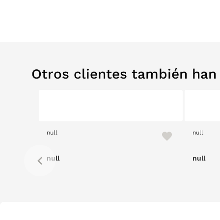
Otros clientes también ha
null
null
null
null