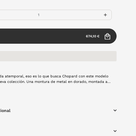
674,10 €
da atemporal, eso es lo que busca Chopard con este modelo
olección. Una montura de metal en dorado, montada al
 ese toque de ligereza y sencillez.
ional