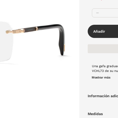
Añadir
Una gafa gradua
VCHL73 de su nueva c
aire para aportar
Mostrar más
Información adic
Medidas