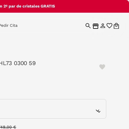
 2º par de cristales GRATIS
Pedir Cita
HL73 0300 59
e
Price reduced from
to
749,00 €