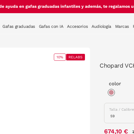
de ayuda en gafas graduadas infantiles y además, te regalamos un
Gafas graduadas
Gafas con IA
Accesorios
Audiología
Marcas
10%
RELABS
Chopard VC
color
selected
Talla / Calibr
674,10 €