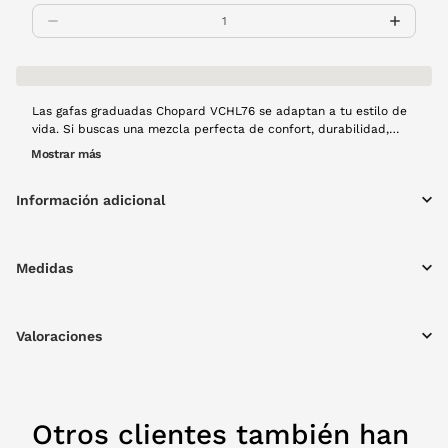
Las gafas graduadas Chopard VCHL76 se adaptan a tu estilo de
vida. Si buscas una mezcla perfecta de confort, durabilidad,
claridad visual, elegancia y funcionalidad, estas gafas son la
Mostrar más
elección perfecta. Se ajustan a cualquier ocasión con distinción.
Montura de metal en color negro.
Información adicional
Medidas
Valoraciones
Otros clientes también han