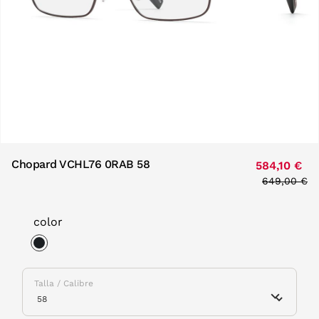
Chopard VCHL76 0RAB 58
584,10 €
Price redu
649,00 €
to
color
selected
Talla / Calibre