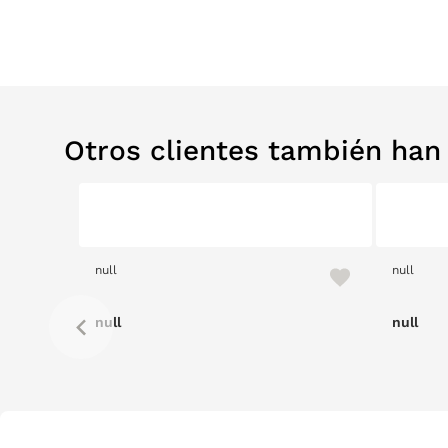
Otros clientes también ha
null
null
null
null