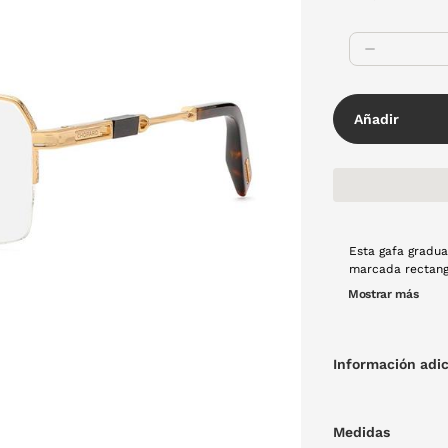
Añadir
Esta gafa gradu
marcada rectangu
una gafa atempor
Mostrar más
necesita. La mon
Información adic
Medidas