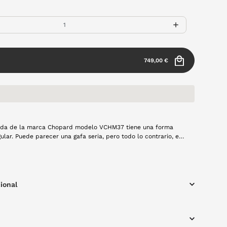
749,00 €
ada de la marca Chopard modelo VCHM37 tiene una forma
lar. Puede parecer una gafa seria, pero todo lo contrario, es
al y que te aporará ese toque de elegancia que tu look
tura es dorada.
ional