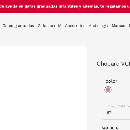
de ayuda en gafas graduadas infantiles y además, te regalamos un
Gafas graduadas
Gafas con IA
Accesorios
Audiología
Marcas
Chopard VC
color
selected
Talla / Calibr
749,00 €