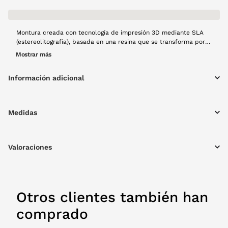
Montura creada con tecnología de impresión 3D mediante SLA
(estereolitografía), basada en una resina que se transforma por
acción de la luz en una montura estética premium con acabado
Mostrar más
translúcido de alta calidad. Este proceso de fabricación es
mucho más sostenible que una producción tradicional, ya que
Información adicional
fabrica lo que se consume. Modelo Ámbar en color negro de alta
calidad, montura redonda, resistente y con materiales ligeros,
creado a mano con mucho cariño y usando tecnología 100%
española y producción local.
Medidas
Valoraciones
Otros clientes también han
comprado