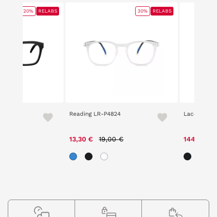
20%
RELABS
30%
RELABS
Q 8208
Reading LR-P4824
Lacoste 29
ice reduced from
to
Price reduced from
to
,00 €
13,30 €
19,00 €
144,00 €