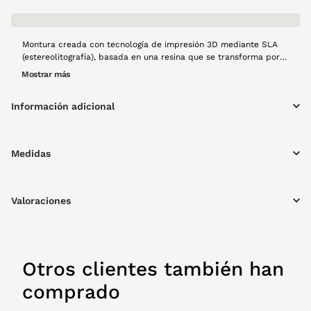
Montura creada con tecnología de impresión 3D mediante SLA
(estereolitografía), basada en una resina que se transforma por
acción de la luz en una montura estética premium con acabado
Mostrar más
translúcido de alta calidad. Este proceso de fabricación se
mucho más sostenible que una producción tradicional, ya que
Información adicional
fabrica lo que se consume. Modelo Roca en color negro de alta
calidad, montura aviador, resistente y con materiales ligeros,
creado a mano con mucho cariño y usando tecnología 100%
española y producción local.
Medidas
Valoraciones
Otros clientes también han
comprado