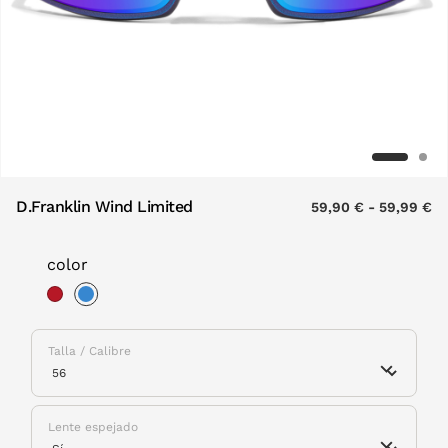
D.Franklin Wind Limited
59,90 €
-
59,99 €
color
selected
Talla / Calibre
Lente espejado