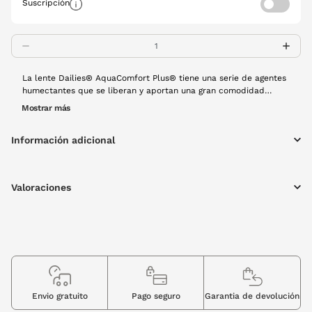
Suscripción
La lente Dailies® AquaComfort Plus® tiene una serie de agentes
humectantes que se liberan y aportan una gran comodidad
refrescante durante el parpadeo, mejoran la estabilidad de la
Mostrar más
lágrima, algo muy importante para alérgicos, ya que reduce los
sintomas de alergias estacionales. Es una lente diaria y cada
Información adicional
caja contiene 30 unidades. Al ser de un solo uso no se necesitan
líquidos de mantenimiento.
Valoraciones
Envio gratuito
Pago seguro
Garantia de devolución