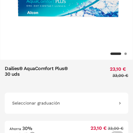
Dailies® AquaComfort Plus®
23,10 €
30 uds
Price red
33,00 €
to
Seleccionar graduación
30%
23,10 €
33,00 €
Ahorra