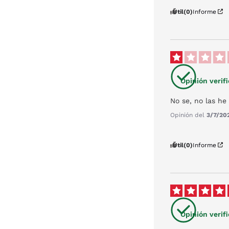
Útil
(0)
Informe
Opinión verif
No se, no las he
Opinión del
3/7/20
Útil
(0)
Informe
Opinión verif