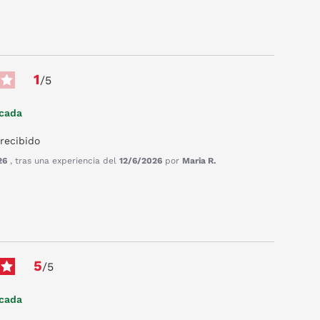
1
/
5
icada
 recibido
26
, tras una experiencia del
12/6/2026
por
Maria R.
5
/
5
icada