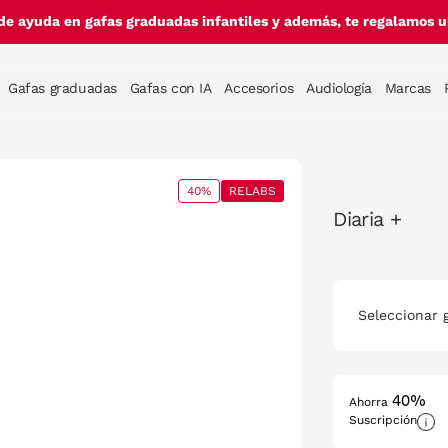
de ayuda en gafas graduadas infantiles y además, te regalamos un
Gafas graduadas
Gafas con IA
Accesorios
Audiología
Marcas
40%
RELABS
Diaria +
Seleccionar 
40%
Ahorra
Suscripción