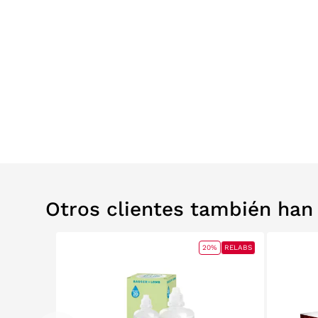
Otros clientes también ha
ELABS
20%
RELABS