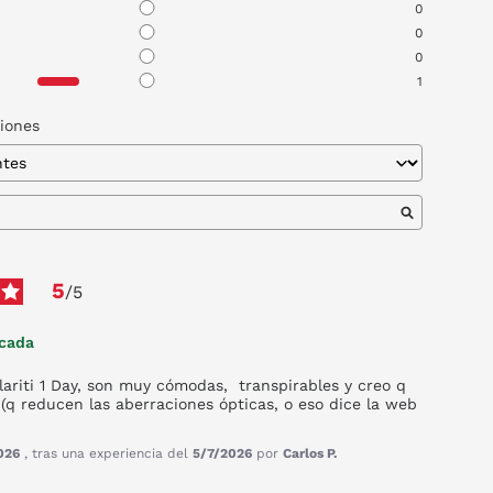
0
0
0
1
niones
5
/
5
icada
lariti 1 Day, son muy cómodas,  transpirables y creo q 
 (q reducen las aberraciones ópticas, o eso dice la web 
026
, tras una experiencia del
5/7/2026
por
Carlos P.