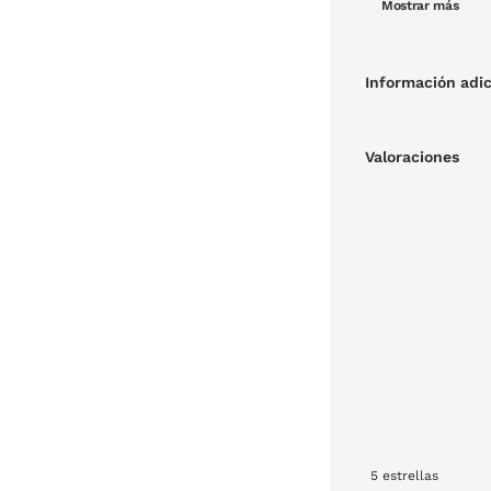
Diámetro:
Mostrar más
Graduacio
Información adic
Valoraciones
5
estrellas