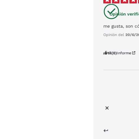
Opinión verif
me gusta, son c
Opinión del
20/6/2
Útil
(0)
Informe