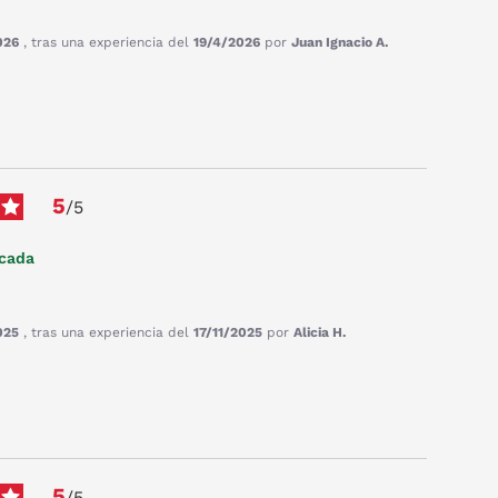
026
, tras una experiencia del
19/4/2026
por
Juan Ignacio A.
5
/
5
icada
025
, tras una experiencia del
17/11/2025
por
Alicia H.
5
/
5