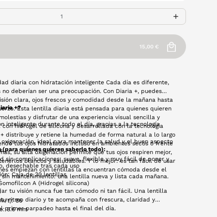
15,00 €
ad diaria con hidratación inteligente Cada día es diferente,
as no deberían ser una preocupación. Con Diaria +, puedes
isión clara, ojos frescos y comodidad desde la mañana hasta
iaria +?
uerzo. Esta lentilla diaria está pensada para quienes quieren
molestias y disfrutar de una experiencia visual sencilla y
n inteligente durante todo el día, gracias a la tecnología
 con hidrogel de silicona y desarrollada con la tecnología
+ distribuye y retiene la humedad de forma natural a lo largo
 oxigenación, ideal para mantener la salud y el buen aspecto
endo tus ojos hidratados incluso en ambientes secos o frente
s (para quienes quieren saberlo todo):
s.
más, su alta oxigenación permite que tus ojos respiren mejor,
 sin complicaciones: suave, flexible y muy fácil de poner y
nerlos blancos y saludables. Y lo mejor: es tan fácil de usar
io, desechable tras cada uso
nes empiezan con lentillas la encuentran cómoda desde el
ón: Caja de 30 lentillas
o sin mantenimiento: una lentilla nueva y lista cada mañana.
.
Somofilcon A (Hidrogel silicona)
dar tu visión nunca fue tan cómodo ni tan fácil. Una lentilla
%
tu ritmo diario y te acompaña con frescura, claridad y
k/t): 86
el primer parpadeo hasta el final del día.
e: 8.6 mm