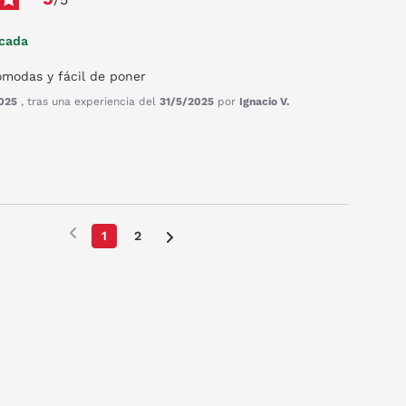
icada
ómodas y fácil de poner
025
, tras una experiencia del
31/5/2025
por
Ignacio V.
1
2