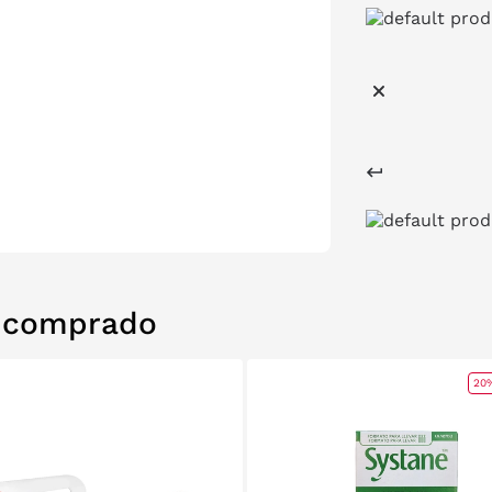
n comprado
20%
RE