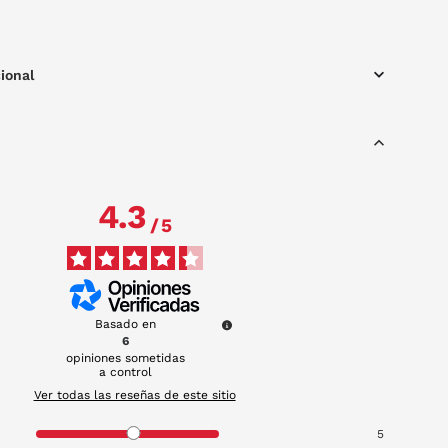
 14.1 mm
nes: De -10.00 a +8.00
ional
4.3
/
5
Basado en
6
opiniones sometidas
a control
Ver todas las reseñas de este sitio
5