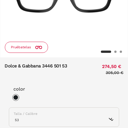
Pruébatelas
Dolce & Gabbana 3446 501 53
274,50 €
Price redu
305,00 €
to
color
selected
Talla / Calibre