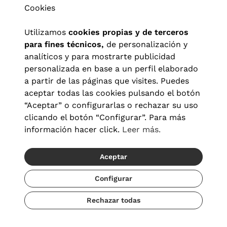
Cookies
Utilizamos
cookies propias y de terceros
para fines técnicos,
de personalización y
analíticos y para mostrarte publicidad
personalizada en base a un perfil elaborado
a partir de las páginas que visites. Puedes
aceptar todas las cookies pulsando el botón
“Aceptar” o configurarlas o rechazar su uso
clicando el botón “Configurar”. Para más
Aviso legal
|
Política de privacidad
|
Términos y condiciones
|
información hacer click.
Leer más.
Política de cookies
|
Configuración de cookies
Aceptar
© 2026 Visionlab España
Configurar
Rechazar todas
Añadir
274,50 €