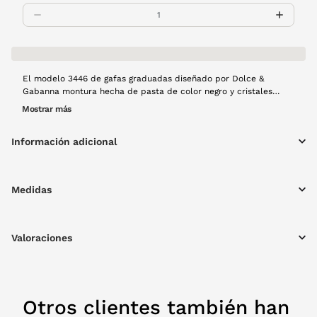
El modelo 3446 de gafas graduadas diseñado por Dolce &
Gabanna montura hecha de pasta de color negro y cristales
rectangulares, representa ese estilo para quienes buscan
Mostrar más
elegancia y seriedad en eventos especiales y quedadas
informales combinando sencillez y comodidad. Si no te quieres
Información adicional
quedar sin ellas, en VisionLab! la tenemos.
Medidas
Valoraciones
Otros clientes también han