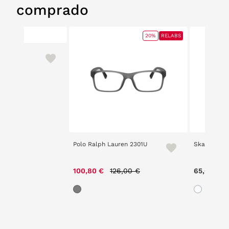
comprado
20%
RELABS
Polo Ralph Lauren 2301U
Skate 2511
Price reduced from
to
100,80 €
126,00 €
65,00 €