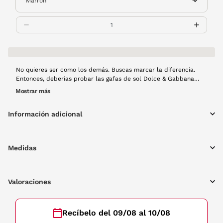
No quieres ser como los demás. Buscas marcar la diferencia.
Entonces, deberías probar las gafas de sol Dolce & Gabbana
4475. Siguiendo el estilo que caracteriza a la marca, las Dolce &
Mostrar más
Gabbana 4475 son un modelo moderno y atemporal que cubre
las visuales de todos los usuarios de gafas de sol. Montura de
Información adicional
pasta en color habana y lentes degradadas.
Medidas
Valoraciones
Recíbelo del 09/08 al 10/08