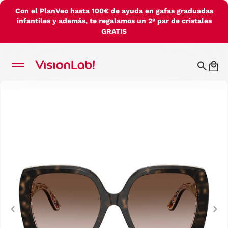
Con el PlanVeo hasta 100€ de ayuda en gafas graduadas
infantiles y además, te regalamos un 2º par de cristales
GRATIS
Previous