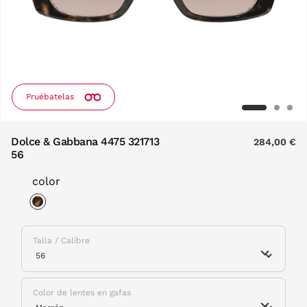
Pruébatelas
Dolce & Gabbana 4475 321713
284,00 €
56
color
selected
Talla / Calibre
Color de lentes en gafas