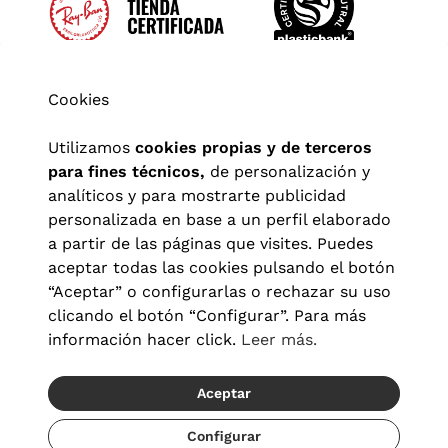
Cookies
Utilizamos
cookies propias y de terceros
para fines técnicos,
de personalización y
analíticos y para mostrarte publicidad
personalizada en base a un perfil elaborado
a partir de las páginas que visites. Puedes
aceptar todas las cookies pulsando el botón
“Aceptar” o configurarlas o rechazar su uso
clicando el botón “Configurar”. Para más
Aviso legal
|
Política de privacidad
|
Términos y condiciones
|
información hacer click.
Leer más.
Política de cookies
|
Configuración de cookies
Aceptar
© 2026 Visionlab España
Recíbelo del 09/08 al 10/08
Configurar