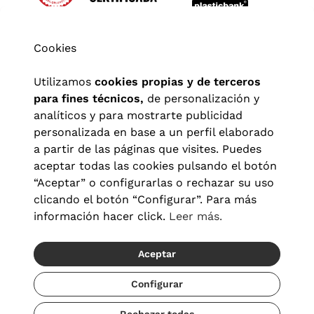
Cookies
Utilizamos
cookies propias y de terceros
para fines técnicos,
de personalización y
analíticos y para mostrarte publicidad
personalizada en base a un perfil elaborado
a partir de las páginas que visites. Puedes
aceptar todas las cookies pulsando el botón
“Aceptar” o configurarlas o rechazar su uso
clicando el botón “Configurar”. Para más
Aviso legal
|
Política de privacidad
|
Términos y condiciones
|
información hacer click.
Leer más.
Política de cookies
|
Configuración de cookies
Aceptar
© 2026 Visionlab España
Configurar