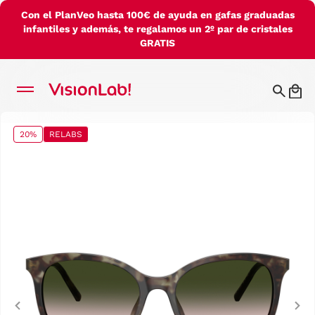
Con el PlanVeo hasta 100€ de ayuda en gafas graduadas
infantiles y además, te regalamos un 2º par de cristales
GRATIS
20%
RELABS
Previous