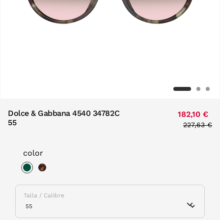
Dolce & Gabbana 4540 34782C
182,10 €
55
Price redu
227,63 €
to
color
selected
Talla / Calibre