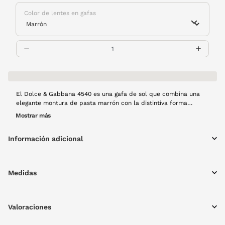
Color de lentes en gafas
El Dolce & Gabbana 4540 es una gafa de sol que combina una
elegante montura de pasta marrón con la distintiva forma
Phantos, entregando un estilo moderno y sofisticado. Sus lentes
Mostrar más
verdes ofrecen una protección solar con un toque de color que
realza cualquier look.
Información adicional
Medidas
Valoraciones