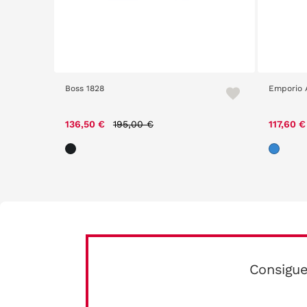
Boss 1828
Emporio 
m
Price reduced from
to
136,50 €
195,00 €
117,60 
Consigue