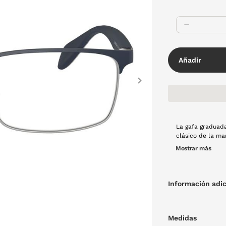
Añadir
Next
La gafa graduad
clásico de la ma
fabricada en met
Mostrar más
pero atemporal
Información adic
Medidas