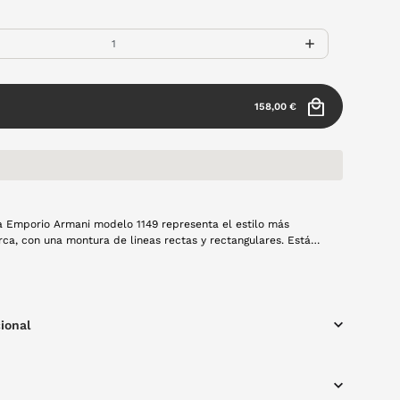
158,00 €
a Emporio Armani modelo 1149 representa el estilo más
rca, con una montura de lineas rectas y rectangulares. Está
al azul marino con detalles en plateado. Sin duda un básico
 complemento.
ional