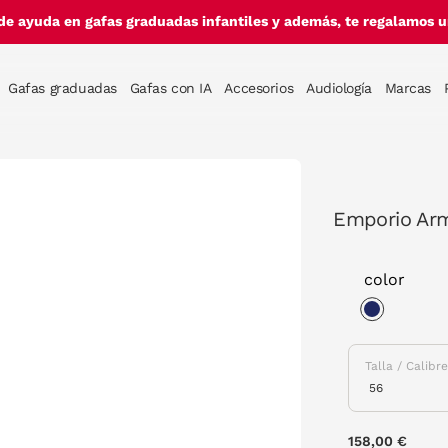
de ayuda en gafas graduadas infantiles y además, te regalamos un
Gafas graduadas
Gafas con IA
Accesorios
Audiología
Marcas
Emporio Arm
color
selected
Talla / Calibr
158,00 €