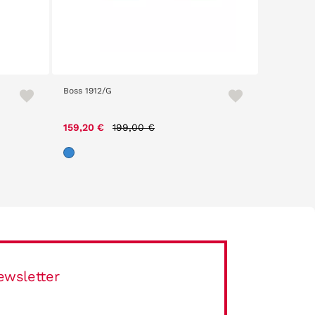
Boss 1912/G
Tommy Hil
Price reduced from
to
159,20 €
199,00 €
108,50 
ewsletter