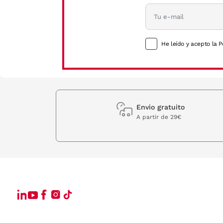
He leído y acepto la P
Envio gratuito
A partir de 29€