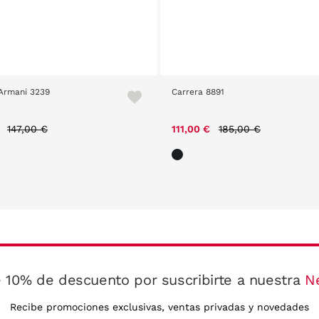
Armani 3239
Carrera 8891
Price reduced from
to
Price reduced from
to
€
147,00 €
111,00 €
185,00 €
 10% de descuento por suscribirte a nuestra
N
Recibe promociones exclusivas, ventas privadas y novedades