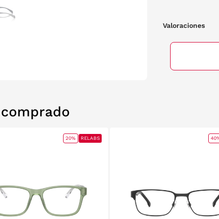
Valoraciones
n comprado
20%
RELABS
40