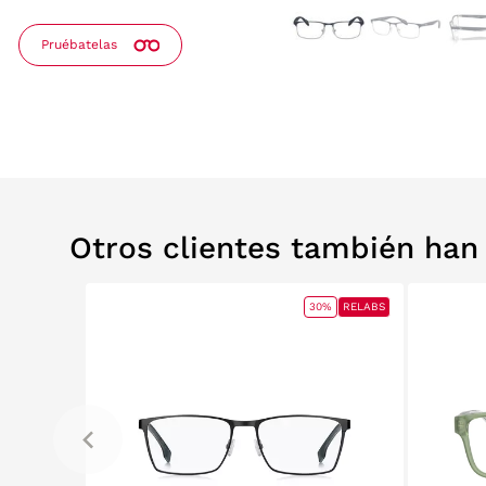
Pruébatelas
Otros clientes también ha
0%
RELABS
30%
RELABS