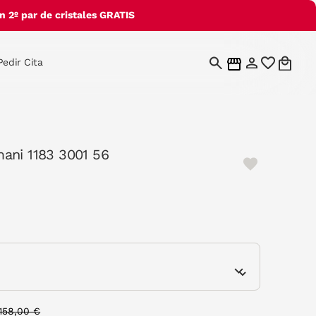
 2º par de cristales GRATIS
Pedir Cita
ani 1183 3001 56
e
Price reduced from
to
158,00 €