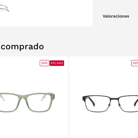
Valoraciones
n comprado
20%
RELABS
40