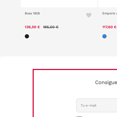
Boss 1828
Emporio 
m
Price reduced from
to
136,50 €
195,00 €
117,60 
Consigue