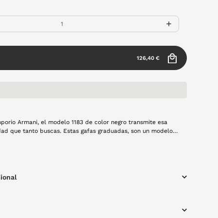
126,40 €
orio Armani, el modelo 1183 de color negro transmite esa
edad que tanto buscas. Estas gafas graduadas, son un modelo
las personas que buscan discreción con presencia, fabricadas
ional