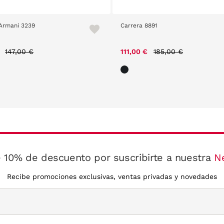
Armani 3239
Carrera 8891
Price reduced from
to
Price reduced from
to
€
147,00 €
111,00 €
185,00 €
 10% de descuento por suscribirte a nuestra
N
Recibe promociones exclusivas, ventas privadas y novedades