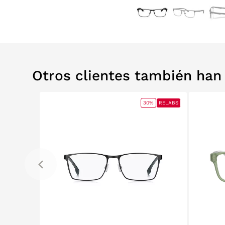
Otros clientes también ha
0%
RELABS
30%
RELABS