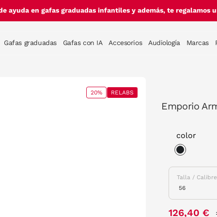
de ayuda en gafas graduadas infantiles y además, te regalamos un
Gafas graduadas
Gafas con IA
Accesorios
Audiología
Marcas
20%
RELABS
Emporio Arm
color
selected
Talla / Calibr
126,40 €