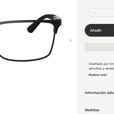
Añadir
Next
Diseñado por Emp
sencillez y seri
ideal para aquel
Mostrar más
en metal.
Información adic
Medidas