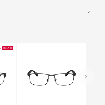
%
RELABS