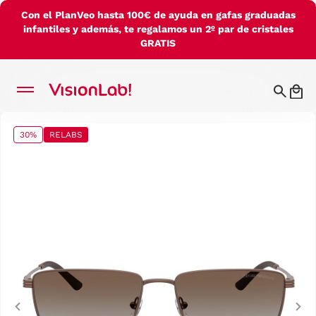
Con el PlanVeo hasta 100€ de ayuda en gafas graduadas
infantiles y además, te regalamos un 2º par de cristales
GRATIS
30%
RELABS
Previous