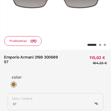
Pruébatelas
Emporio Armani 2169 300689
115,02 €
57
Price red
164,32 €
to
color
selected
Talla / Calibre