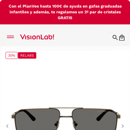
Con el PlanVeo hasta 100€ de ayuda en gafas graduadas
infantiles y además, te regalamos un 2º par de cristales
GRATIS
30%
RELABS
Previous