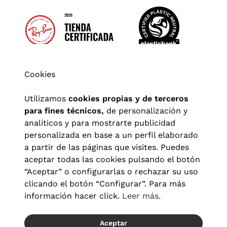
Cookies
Utilizamos
cookies propias y de terceros
para fines técnicos,
de personalización y
analíticos y para mostrarte publicidad
personalizada en base a un perfil elaborado
a partir de las páginas que visites. Puedes
aceptar todas las cookies pulsando el botón
“Aceptar” o configurarlas o rechazar su uso
clicando el botón “Configurar”. Para más
Aviso legal
|
Política de privacidad
|
Términos y condiciones
|
información hacer click.
Leer más.
Política de cookies
|
Configuración de cookies
Aceptar
© 2026 Visionlab España