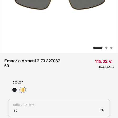
Emporio Armani 2173 327087
115,02 €
59
Price red
164,32 €
to
color
selected
Talla / Calibre