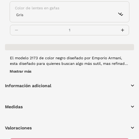
Color de lentes en gafas
El modelo 2173 de color negro diseñado por Emporio Armani,
esta diseñado para quienes buscan algo más sutil, mas refinado,
mas suyo. Con lentes estilo aviador, líneas limpias y patillas
Mostrar más
delgadas con una estructura ultraligera hacen que la sensación
sea
Información adicional
Medidas
Valoraciones