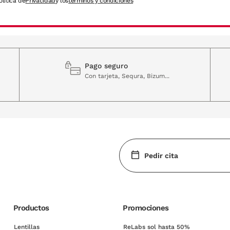
olítica de
Privacidad
y los
términos y condiciones
Pago seguro
Con tarjeta, Sequra, Bizum...
Pedir cita
Productos
Promociones
Lentillas
ReLabs sol hasta 50%