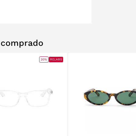
n comprado
20%
RELABS