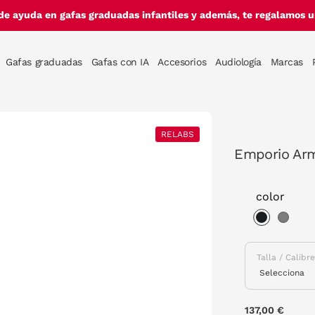
de ayuda en gafas graduadas infantiles y además, te regalamos un
Gafas graduadas
Gafas con IA
Accesorios
Audiología
Marcas
RELABS
Emporio Arm
color
selected
Talla / Calibr
137,00 €