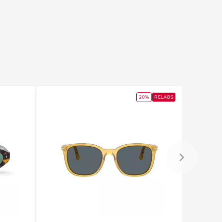
20%
RELABS