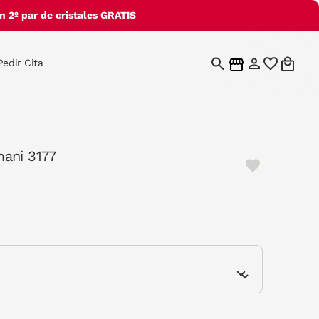
 2º par de cristales GRATIS
Pedir Cita
ani 3177
e