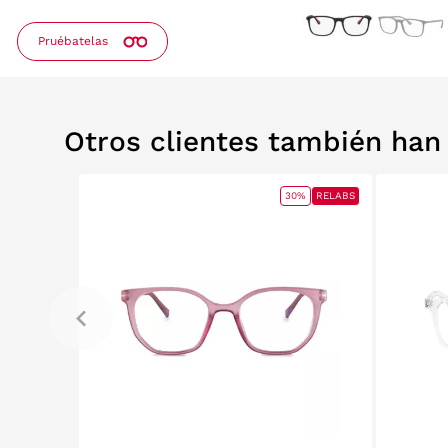
Pruébatelas
Otros clientes también ha
RELABS
RELABS
30%
RELABS