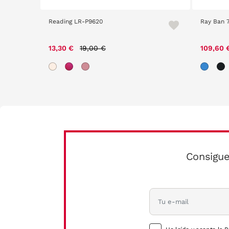
Reading LR-P9620
Ray Ban 
Price reduced from
to
13,30 €
19,00 €
109,60 
Consigue