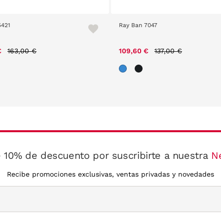
5421
Ray Ban 7047
Price reduced from
to
Price reduced from
to
€
163,00 €
109,60 €
137,00 €
 10% de descuento por suscribirte a nuestra
N
Recibe promociones exclusivas, ventas privadas y novedades