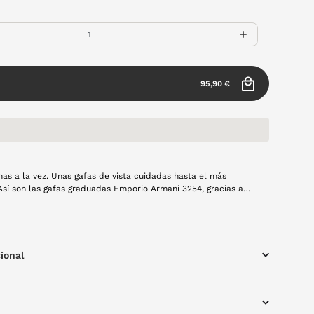
95,90 €
as a la vez. Unas gafas de vista cuidadas hasta el más
Así son las gafas graduadas Emporio Armani 3254, gracias a
tarás de una visión 360 todos los días y en cualquier
ra de pasta en color gris.
ional