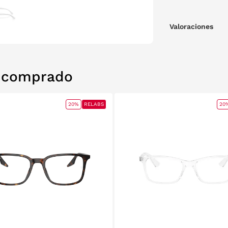
Valoraciones
n comprado
20%
RELABS
20