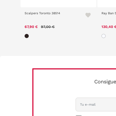
Scalpers Toronto 38514
Ray Ban 
m
Price reduced from
to
67,90 €
97,00 €
130,40 
Consigue