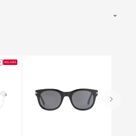
%
RELABS