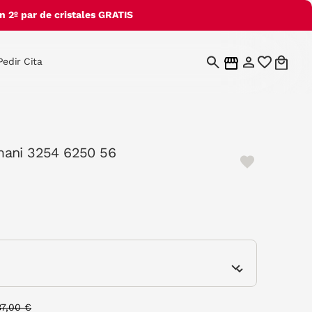
 2º par de cristales GRATIS
Pedir Cita
ani 3254 6250 56
cted
e
rice reduced from
to
37,00 €