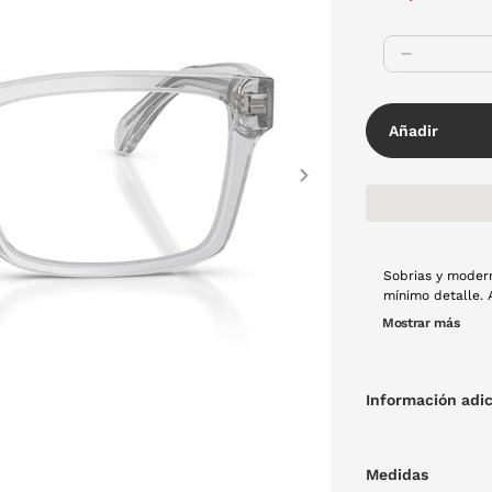
Añadir
Next
Sobrias y modern
mínimo detalle. 
las cuales disfru
Mostrar más
escenario. Montu
Información adic
Medidas