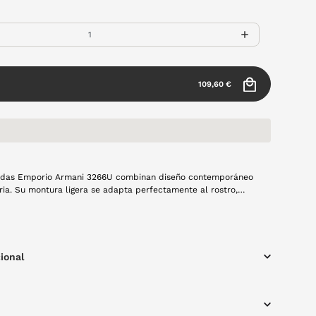
109,60 €
adas Emporio Armani 3266U combinan diseño contemporáneo
ia. Su montura ligera se adapta perfectamente al rostro,
o prolongado sin molestias, mientras que los detalles
marca aportan elegancia y carácter. Un modelo ideal para
n toque sofisticado en su estilo cotidiano.
ional