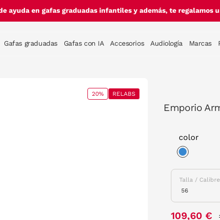
de ayuda en gafas graduadas infantiles y además, te regalamos un
Gafas graduadas
Gafas con IA
Accesorios
Audiología
Marcas
20%
RELABS
Emporio Ar
color
selected
Talla / Calibr
109,60 €