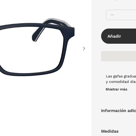
Añadir
Next
Las gafas gradu
y comodidad diar
ofreciendo un us
Mostrar más
refinados de la 
quienes buscan u
Información adic
Medidas