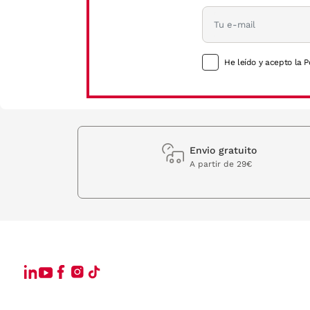
He leído y acepto la P
Envio gratuito
A partir de 29€