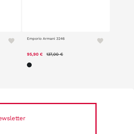
Emporio Armani 3246
Emporio A
Price reduced from
to
95,90 €
137,00 €
117,60 €
ewsletter