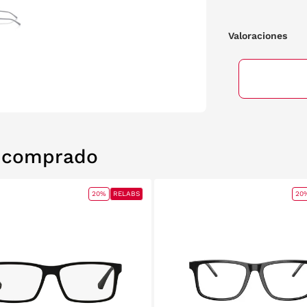
Valoraciones
n comprado
20%
RELABS
20