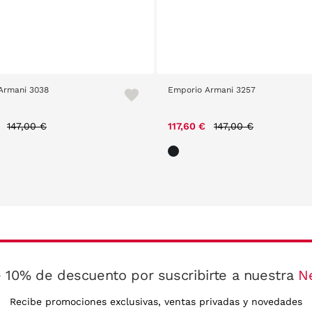
Armani 3038
Emporio Armani 3257
Price reduced from
to
Price reduced from
to
€
147,00 €
117,60 €
147,00 €
 10% de descuento por suscribirte a nuestra
N
Recibe promociones exclusivas, ventas privadas y novedades