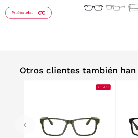
Pruébatelas
Otros clientes también ha
0%
RELABS
RELABS