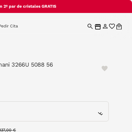
 2º par de cristales GRATIS
Pedir Cita
mani 3266U 5088 56
e
Price reduced from
to
137,00 €