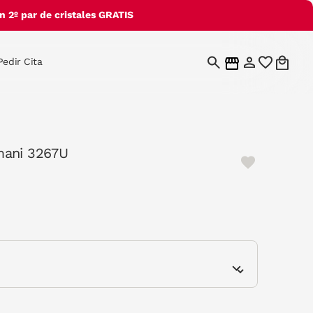
 2º par de cristales GRATIS
Pedir Cita
mani 3267U
e