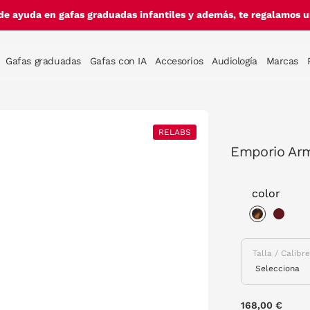
de ayuda en gafas graduadas infantiles y además, te regalamos un
Gafas graduadas
Gafas con IA
Accesorios
Audiología
Marcas
RELABS
Emporio Ar
color
selected
Talla / Calibr
168,00 €