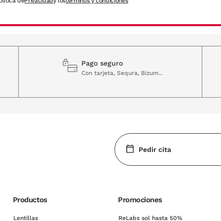
olítica de
Privacidad
y los
términos y condiciones
Pago seguro
Con tarjeta, Sequra, Bizum...
Pedir cita
Productos
Promociones
Lentillas
ReLabs sol hasta 50%