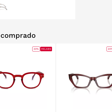
n comprado
30%
RELABS
20