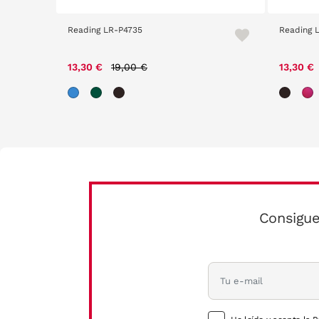
Reading LR-P4735
Reading 
m
Price reduced from
to
13,30 €
19,00 €
13,30 €
Consigue