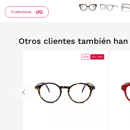
Pruébatelas
Otros clientes también ha
0%
RELABS
30%
RELABS