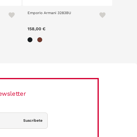
Emporio Armani 3283BU
Emporio A
158,00 €
134,40 
ewsletter
Suscríbete