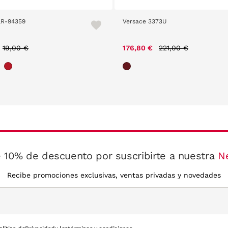
LR-94359
Versace 3373U
Price reduced from
to
Price reduced from
to
19,00 €
176,80 €
221,00 €
 10% de descuento por suscribirte a nuestra
N
Recibe promociones exclusivas, ventas privadas y novedades