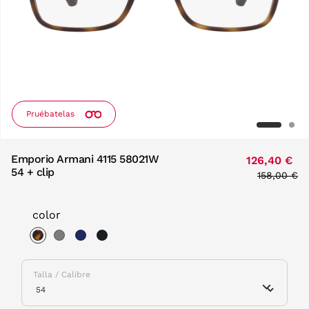
Pruébatelas
Emporio Armani 4115 58021W
126,40 €
54 + clip
Price redu
158,00 €
to
color
selected
Talla / Calibre