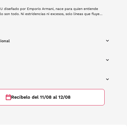
U diseñado por Emporio Armani, nace para quien entiende
lo son todo. Ni estridencias ni excesos, solo líneas que fluyen,
rfecto entre estructura y ligereza. La forma cuadrada de los
ados en punta, aporta un toque chic con líneas depuradas y un
dado que juega con sombras aportando autenticidad y estilo.
ional
Recíbelo del 11/08 al 12/08