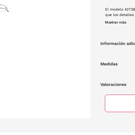
El modelo 4273B
que los detalles 
un equilibrio pe
Mostrar más
cristales termin
tono negro degra
Información adic
Medidas
Valoraciones