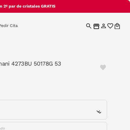
 2º par de cristales GRATIS
Pedir Cita
mani 4273BU 50178G 53
e
ado