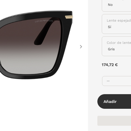
Lente espeja
Color de lent
Next
174,72 €
Añadir