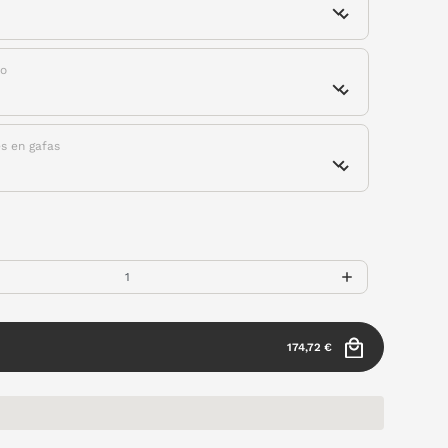
do
es en gafas
174,72 €