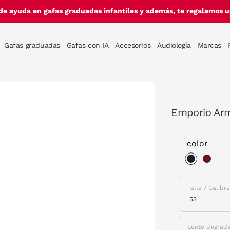
de ayuda en gafas graduadas infantiles y además, te regalamos un
Gafas graduadas
Gafas con IA
Accesorios
Audiología
Marcas
Emporio Ar
color
selected
Talla / Calibr
Lente degrad