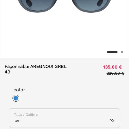
Façonnable AREGNO01 GRBL
135,60 €
49
Price redu
226,00 €
to
color
selected
Talla / Calibre