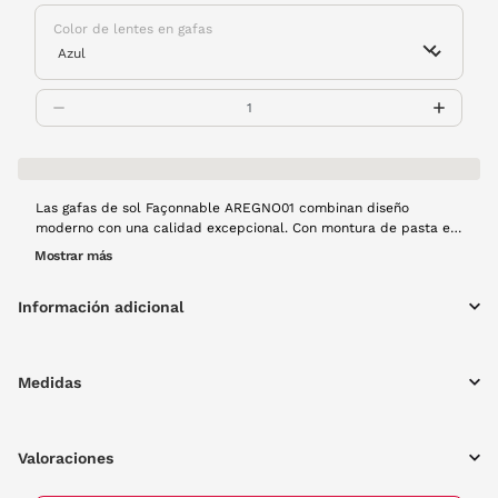
Color de lentes en gafas
Las gafas de sol Façonnable AREGNO01 combinan diseño
moderno con una calidad excepcional. Con montura de pasta en
color azul, aportan un toque sofisticado y versátil que se adapta
Mostrar más
a diferentes estilos. Su forma redonda ofrece un look retro y
favorecedor, además, estas gafas no solo destacan por su
Información adicional
diseño, sino también por su comodidad y durabilidad, siendo
perfectas para el uso o cualquier ocasión especial.
Medidas
Valoraciones