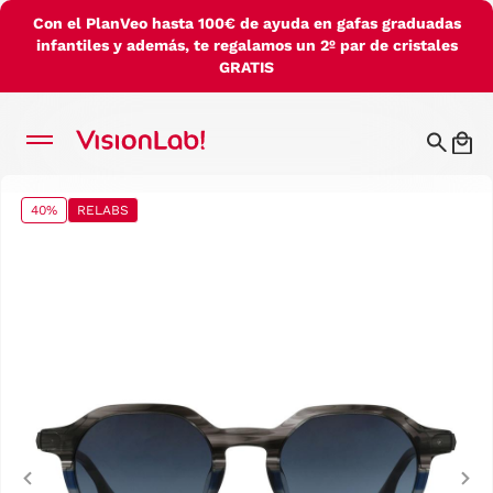
Con el PlanVeo hasta 100€ de ayuda en gafas graduadas
infantiles y además, te regalamos un 2º par de cristales
GRATIS
40%
RELABS
Previous