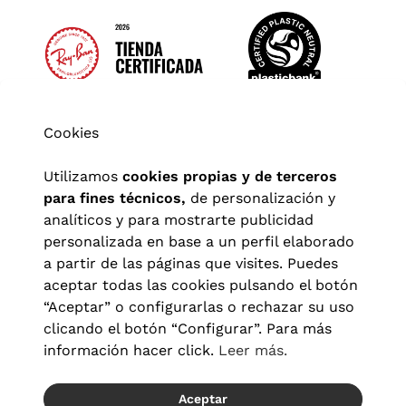
Cookies
Utilizamos
cookies propias y de terceros
para fines técnicos,
de personalización y
analíticos y para mostrarte publicidad
personalizada en base a un perfil elaborado
a partir de las páginas que visites. Puedes
aceptar todas las cookies pulsando el botón
“Aceptar” o configurarlas o rechazar su uso
clicando el botón “Configurar”. Para más
Aviso legal
|
Política de privacidad
|
Términos y condiciones
|
información hacer click.
Leer más.
Política de cookies
|
Configuración de cookies
Aceptar
© 2026 Visionlab España