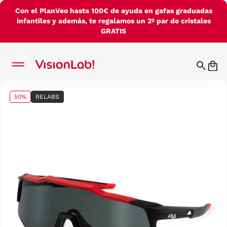
Con el PlanVeo hasta 100€ de ayuda en gafas graduadas
infantiles y además, te regalamos un 2º par de cristales
GRATIS
50%
RELABS