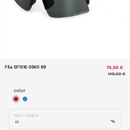
Fila SFI516 0965 99
74,50 €
Price redu
149,00 €
to
color
selected
Talla / Calibre