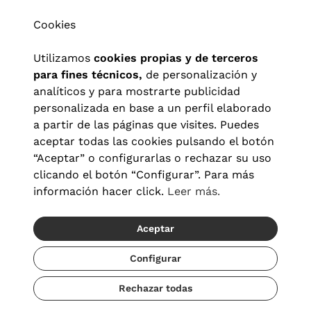
Cookies
Utilizamos
cookies propias y de terceros
para fines técnicos,
de personalización y
analíticos y para mostrarte publicidad
personalizada en base a un perfil elaborado
a partir de las páginas que visites. Puedes
aceptar todas las cookies pulsando el botón
“Aceptar” o configurarlas o rechazar su uso
clicando el botón “Configurar”. Para más
Aviso legal
|
Política de privacidad
|
Términos y condiciones
|
información hacer click.
Leer más.
Política de cookies
|
Configuración de cookies
Aceptar
© 2026 Visionlab España
Configurar
Rechazar todas
Añadir
74,50 €