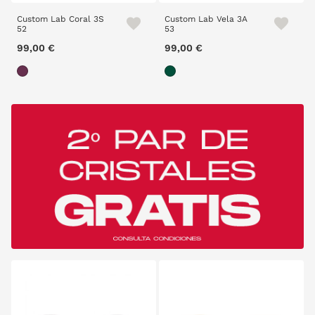
Custom Lab Coral 3S
Custom Lab Vela 3A
52
53
99,00 €
99,00 €