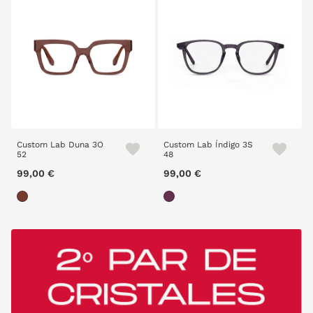
Custom Lab Duna 3O
Custom Lab Índigo 3S
52
48
99,00 €
99,00 €