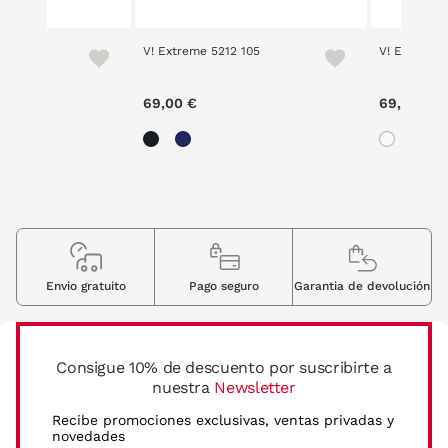
V! Extreme 5212 105
V! Extreme 
69,00 €
69,00 €
Envio gratuito
Pago seguro
Garantia de devolución
Consigue 10% de descuento por suscribirte a
nuestra
Newsletter
Recibe promociones exclusivas, ventas privadas y
novedades