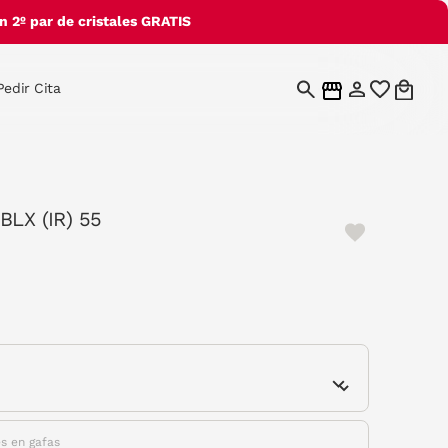
 2º par de cristales GRATIS
Pedir Cita
BLX (IR) 55
e
es en gafas