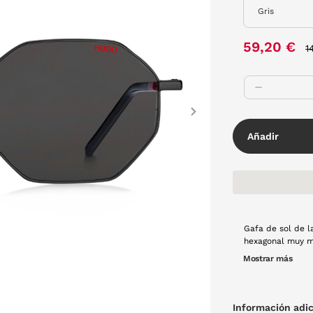
P
59,20 €
1
Next
Añadir
Gafa de sol de 
hexagonal muy ma
Mostrar más
Información adic