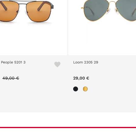
 People 5201 3
Loom 2305 29
Price reduced from
to
49,00 €
29,00 €