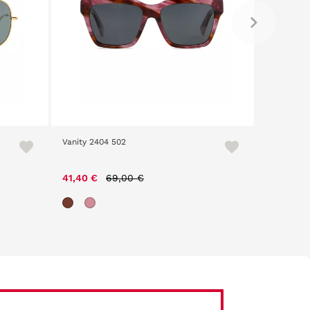
Vanity 2404 502
D.Frankli
Price reduced from
to
41,40 €
69,00 €
39,99 €