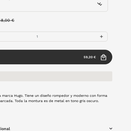
rice reduced from
to
48,00 €
59,20 €
la marca Hugo. Tiene un diseño rompedor y moderno con forma
rcada. Toda la montura es de metal en tono gris oscuro.
ional