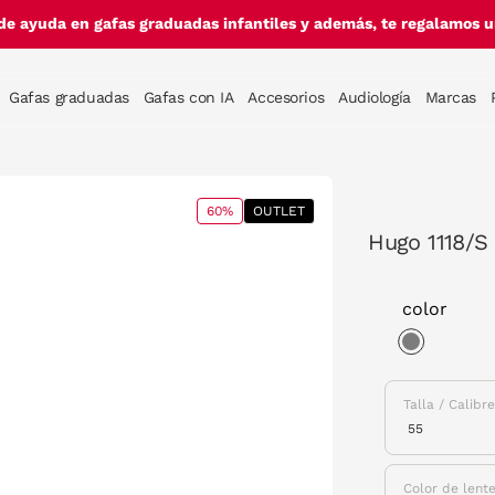
de ayuda en gafas graduadas infantiles y además, te regalamos un
Gafas graduadas
Gafas con IA
Accesorios
Audiología
Marcas
60%
OUTLET
Hugo 1118/S 
color
selected
Talla / Calibr
Color de lent