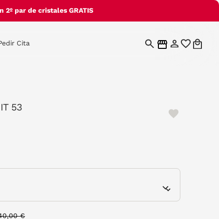
 2º par de cristales GRATIS
Pedir Cita
IT 53
e
rice reduced from
to
40,00 €