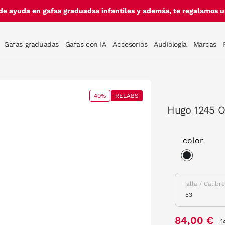
de ayuda en gafas graduadas infantiles y además, te regalamos un
Gafas graduadas
Gafas con IA
Accesorios
Audiología
Marcas
40%
RELABS
Hugo 1245 O
color
selected
Talla / Calibr
P
84,00 €
1