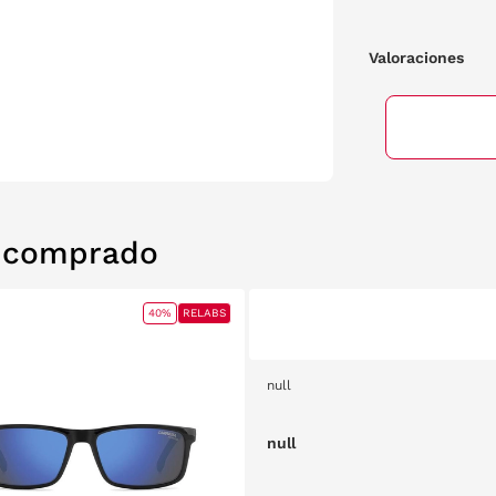
Valoraciones
n comprado
40%
RELABS
null
null