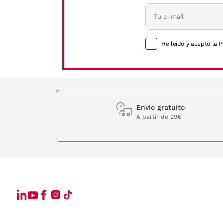
He leído y acepto la P
Envio gratuito
A partir de 29€