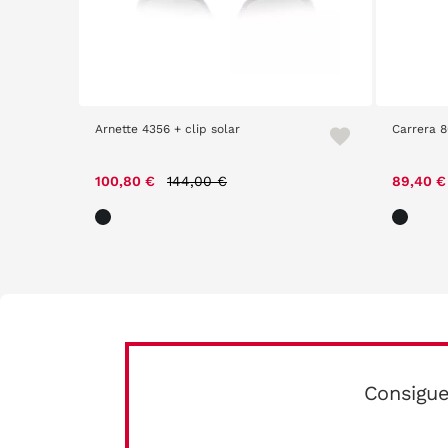
Arnette 4356 + clip solar
Carrera 
Price reduced from
to
100,80 €
144,00 €
89,40 
Consigue