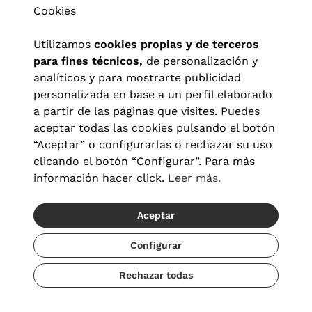
Cookies
Utilizamos
cookies propias y de terceros
para fines técnicos,
de personalización y
analíticos y para mostrarte publicidad
personalizada en base a un perfil elaborado
a partir de las páginas que visites. Puedes
aceptar todas las cookies pulsando el botón
“Aceptar” o configurarlas o rechazar su uso
clicando el botón “Configurar”. Para más
Aviso legal
|
Política de privacidad
|
Términos y condiciones
|
información hacer click.
Leer más.
Política de cookies
|
Configuración de cookies
Aceptar
© 2026 Visionlab España
Configurar
Rechazar todas
Añadir
119,20 €