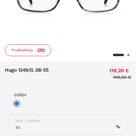
Pruébatelas
Hugo 1349/G 38I 55
119,20 €
Price redu
149,00 €
to
color
selected
Talla / Calibre