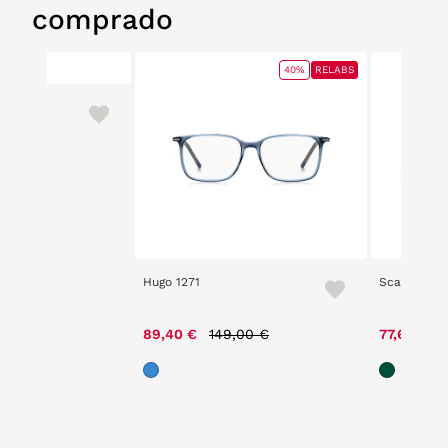
comprado
40%
RELABS
Hugo 1271
Scalpers Ch
Price reduced from
to
89,40 €
149,00 €
77,60 €