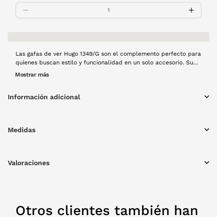
Las gafas de ver Hugo 1349/G son el complemento perfecto para
quienes buscan estilo y funcionalidad en un solo accesorio. Su
montura de pasta en color azul combina un diseño moderno y
Mostrar más
elgante, ideal para destacar en cualquier ocasión.
Información adicional
Medidas
Valoraciones
Otros clientes también han