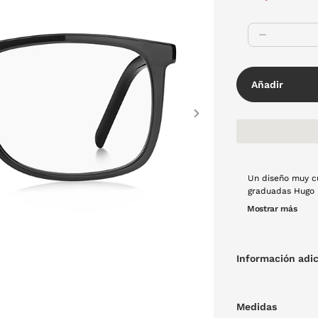
Añadir
Next
Un diseño muy cu
graduadas Hugo B
por su diseño, q
Mostrar más
todas horas y en
negro.
Información adic
Medidas