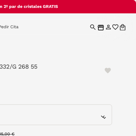
 2º par de cristales GRATIS
Pedir Cita
332/G 268 55
e
rice reduced from
to
35,00 €