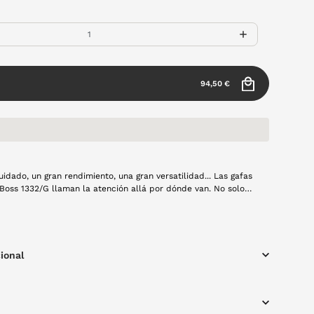
94,50 €
idado, un gran rendimiento, una gran versatilidad... Las gafas
oss 1332/G llaman la atención allá por dónde van. No solo
ue también, sino por ser una gafa 360 que puede usarse a
 cualquier ocasión. ¡Pruébalas! Montura de pasta en color
ional