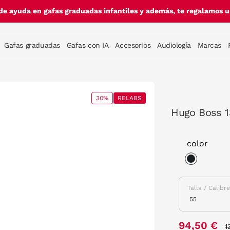
de ayuda en gafas graduadas infantiles y además, te regalamos un
Gafas graduadas
Gafas con IA
Accesorios
Audiología
Marcas
30%
RELABS
Hugo Boss 1
color
selected
Talla / Calibr
P
94,50 €
1