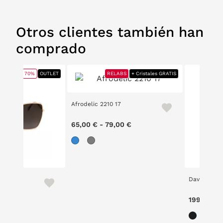
Otros clientes también han
comprado
70%
OUTLET
RELABS
RELABS
+ Cristales GRATIS
+ Cristales GRATIS
Afrodelic 2210 17
65,00 €
-
79,00 €
xis/S
David Beck
ce reduced from
to
199,00 €
,00 €