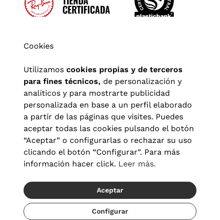
Cookies
Utilizamos
cookies propias y de terceros
para fines técnicos,
de personalización y
analíticos y para mostrarte publicidad
personalizada en base a un perfil elaborado
a partir de las páginas que visites. Puedes
aceptar todas las cookies pulsando el botón
“Aceptar” o configurarlas o rechazar su uso
clicando el botón “Configurar”. Para más
Aviso legal
|
Política de privacidad
|
Términos y condiciones
|
información hacer click.
Leer más.
Política de cookies
|
Configuración de cookies
Aceptar
© 2026 Visionlab España
Recíbelo del 18/08 al 20/08
Configurar