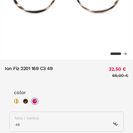
Ion Fiz 2201 169 C3 49
32,50 €
Price red
65,00 €
to
color
selected
Talla / Calibre