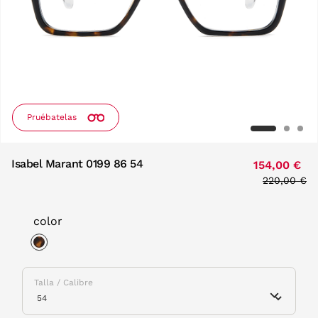
Pruébatelas
Isabel Marant 0199 86 54
154,00 €
Price redu
220,00 €
to
color
selected
Talla / Calibre