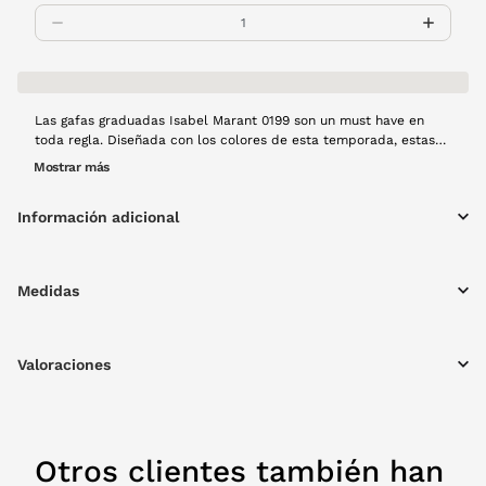
Las gafas graduadas Isabel Marant 0199 son un must have en
toda regla. Diseñada con los colores de esta temporada, estas
gafas son el accesorio perfecto para los que quieren unas gafas
Mostrar más
para el día a día y no quieren renunciar al glamour del que
siempre alardean. Porque con ellas irás siempre bien y
Información adicional
disfrutarás de una gran visión. Montura de pasta en color
habana.
Medidas
Valoraciones
Otros clientes también han