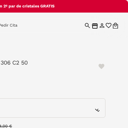
 2º par de cristales GRATIS
Pedir Cita
 306 C2 50
e
rice reduced from
to
9,00 €