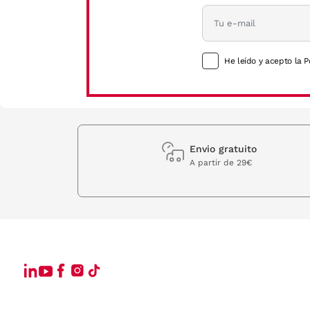
He leído y acepto la P
Envio gratuito
A partir de 29€