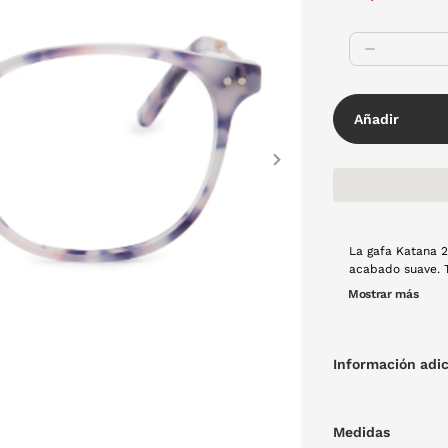
Añadir
Next
La gafa Katana 
acabado suave. T
varillas metálica
Mostrar más
Información adic
Medidas