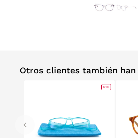
Otros clientes también ha
0%
RELABS
60%