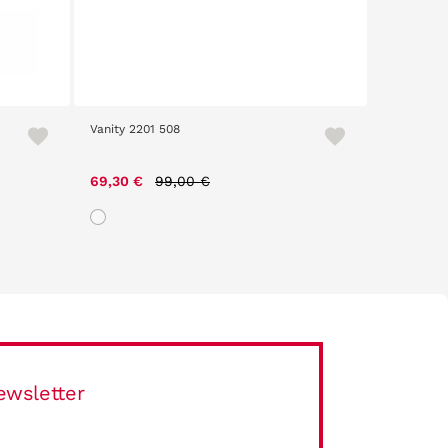
Vanity 2201 508
Scalpers 
Price reduced from
to
69,30 €
99,00 €
67,90 €
ewsletter