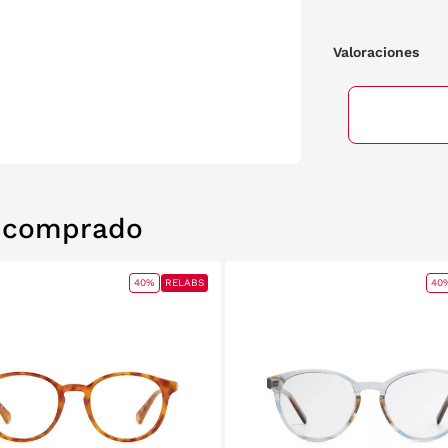
Valoraciones
n comprado
40%
RELABS
40