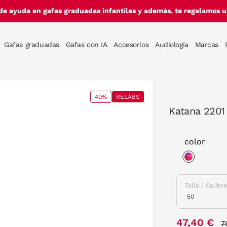
de ayuda en gafas graduadas infantiles y además, te regalamos un
Gafas graduadas
Gafas con IA
Accesorios
Audiología
Marcas
40%
RELABS
Katana 2201
color
selected
Talla / Calibr
P
47,40 €
7